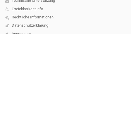
Technische Unterstützung
Erreichbarkeitsinfo
Rechtliche Informationen
Datenschutzerklärung
Impressum
Sitemap
Über unsere Schule
Kontakt
Aktuelles
Kontakt
SIMS Vöcklabruck
s417112@schule-ooe.at
0043 7672 72691
Dr.-Alois-Scherer-Straße 6
4840 Vöcklabruck
Austria
Anmelden