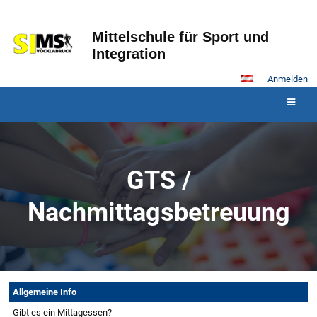
Mittelschule für Sport und
Integration
Anmelden
GTS /
Nachmittagsbetreuung
GTS
Allgemeine Info
/
Gibt es ein Mittagessen?