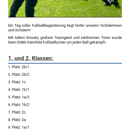
Ein Tag voller Fußballbegeisterung liegt hinter unseren Schülerinnen
und Schülern!
Mit tollem Einsatz, großem Teamgeist und zahlreichen Toren wurde
beim SIMS-Kleinfeld-Fußballturnier um jeden Ball gekämpft.
1. und 2. Klassen:
1. Platz:
2b/1
2. Platz:
2b/2
3. Platz:
1c
4. Platz:
1b/1
5. Platz:
1a/2
6. Platz:
1b/2
7. Platz:
2c
8. Platz:
2a
9. Platz:
1a/1